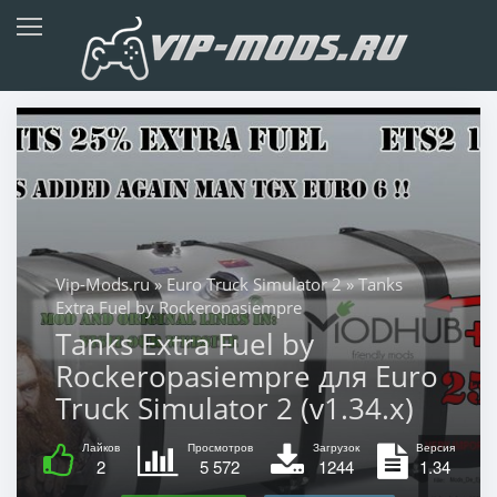
Vip-Mods.ru
»
Euro Truck Simulator 2
» Tanks
Extra Fuel by Rockeropasiempre
Tanks Extra Fuel by
Rockeropasiempre для Euro
Truck Simulator 2 (v1.34.x)
Лайков
Просмотров
Загрузок
Версия
2
5 572
1244
1.34