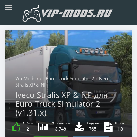
Vip-Mods.ru
»
Euro Truck Simulator 2
» Iveco
Stralis XP & NP
Iveco Stralis XP & NP для
Euro Truck Simulator 2
(v1.31.x)
Лайков
Просмотров
Загрузок
Версия
2
3 748
765
1.3