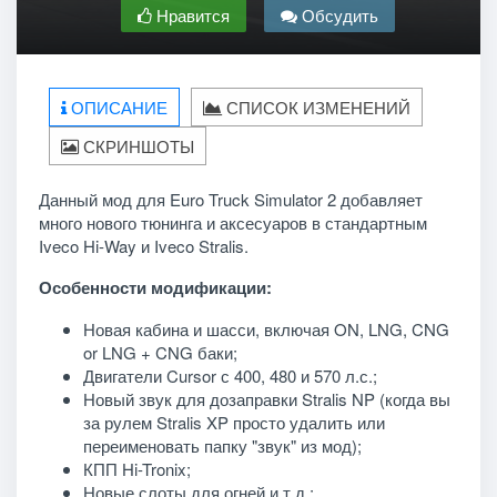
Нравится
Обсудить
ОПИСАНИЕ
СПИСОК ИЗМЕНЕНИЙ
СКРИНШОТЫ
Данный мод для
Euro Truck Simulator 2
добавляет
много нового тюнинга и аксесуаров в стандартным
Iveco Hi-Way и Iveco Stralis.
Особенности модификации:
Новая кабина и шасси, включая ON, LNG, CNG
or LNG + CNG баки;
Двигатели Cursor с 400, 480 и 570 л.с.;
Новый звук для дозаправки Stralis NP (когда вы
за рулем Stralis XP просто удалить или
переименовать папку "звук" из мод);
КПП Hi-Tronix;
Новые слоты для огней и т.д.;