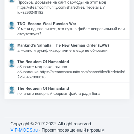
Просьба, добавьте на сайт сабмоды на этот мод
https://steamcommunity.com/sharedfiles/filedetails/?
id=3296248182
TNO: Second West Russian War
У меня одного пишет, что путь в файле неправильный или
отсутствует?
Mankind's Valhalla: The New German Order (EAW)
а можно и русификатор или его ещё не обновили
The Requiem Of Humankind
обновите мод паже, вышло
обновление https://steamcommunity.com/sharedfiles/filedetails/
?id=3467330618
The Requiem Of Humankind
почините неверный формат файла ради бога
Copyright © 2017-2022. All right reserved.
VIP-MODS.ru
- Проект посвященный игровым