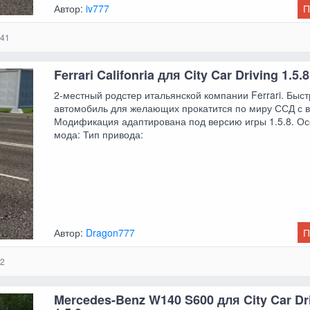
Автор:
iv777
П
41
Ferrari Califonria для City Car Driving 1.5.8
2-местный родстер итальянской компании Ferrari. Быс
автомобиль для желающих прокатится по миру ССД с в
Модификация адаптирована под версию игры 1.5.8. О
мода: Тип привода:
Автор:
Dragon777
П
2
Mercedes-Benz W140 S600 для City Car Dr