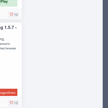
xPlay
10
 1.5.7 -
ng.
анного
алистичная
одробнее
13