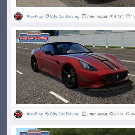
AlexPlay
City Car Driving
7 лет назад
4 184
14
AlexPlay
City Car Driving
7 лет назад
2 574
96