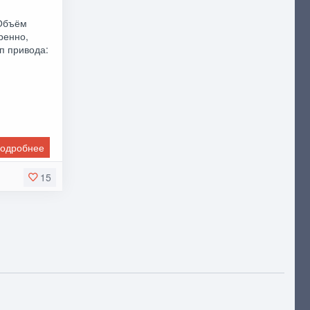
 Объём
ренно,
ип привода:
одробнее
15