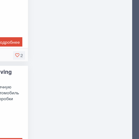
одробнее
2
iving
ичную
втомобиль
оробки