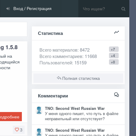
Вход / Регистрация
Статистика
g 1.5.8
Всего материалов
: 8472
+7
ный на
Всего комментариев
: 11668
+4
водящийся
Пользователей
: 15159
+0
ности
Полная статистика
Комментарии
TNO: Second West Russian War
У меня одного пишет, что путь в файле
одробнее
неправильный или отсутствует?
3
TNO: Second West Russian War
У меня одного пишет, что путь в файле