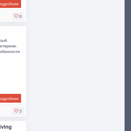
одробнее
8
трый
етерком.
собенности
одробнее
3
iving