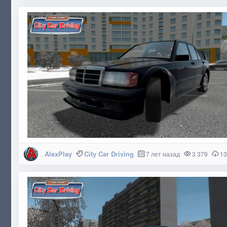
AlexPlay
City Car Driving
7 лет назад
3 379
13