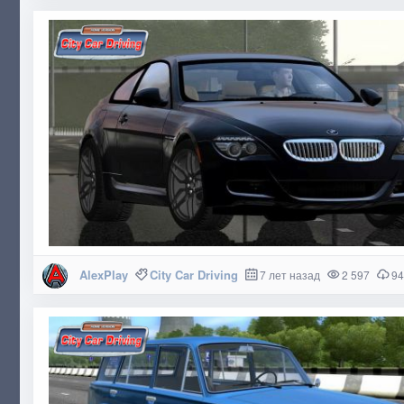
AlexPlay
City Car Driving
7 лет назад
2 597
94