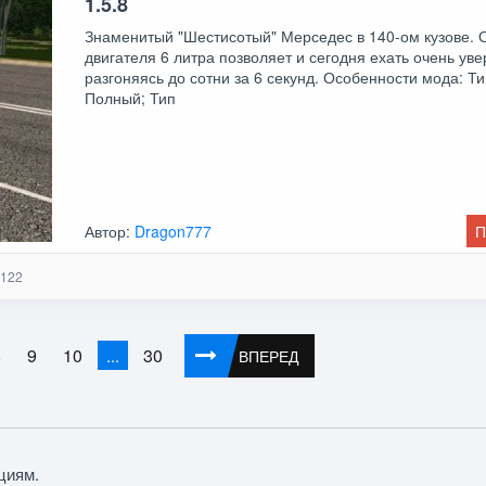
1.5.8
Знаменитый "Шестисотый" Мерседес в 140-ом кузове.
двигателя 6 литра позволяет и сегодня ехать очень уве
разгоняясь до сотни за 6 секунд. Особенности мода: Т
Полный; Тип
Автор:
Dragon777
П
122
8
9
10
30
...
ВПЕРЕД
циям.