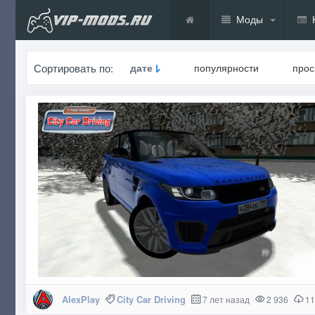
Моды
Сортировать по:
дате
популярности
про
AlexPlay
City Car Driving
7 лет назад
2 936
11