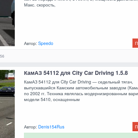
Макс. скорость,
Автор:
Speedo
П
56
КамАЗ 54112 для City Car Driving 1.5.8
КамАЗ 54112 для City Car Driving — седельный тягач,
выпускавшийся Камским автомобильным заводом (КамА
по 2002 гг. Техника являлась модернизированным вар
модели 5410, оснащенным
Автор:
Denis154Rus
П