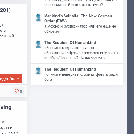
неправильный или отсутствует?
W201)
Mankind's Valhalla: The New German
Order (EAW)
да
а можно и русификатор или его ещё не
е в
обновили
твенный.
The Requiem Of Humankind
обновите мод паже, вышло
обновление https://steamcommunity.com/sh
aredfiles/filedetails/?id=3467330618
The Requiem Of Humankind
почините неверный формат файла ради
одробнее
бога
6
iving
ом.
едач и
л.с.: 218;