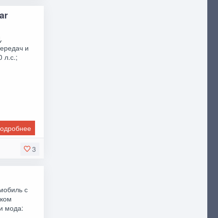
ar
.
передач и
 л.с.;
одробнее
3
мобиль с
ском
и мода: