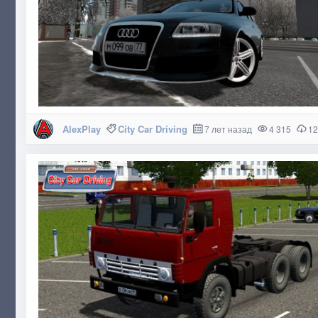
AlexPlay
City Car Driving
7 лет назад
4 315
12