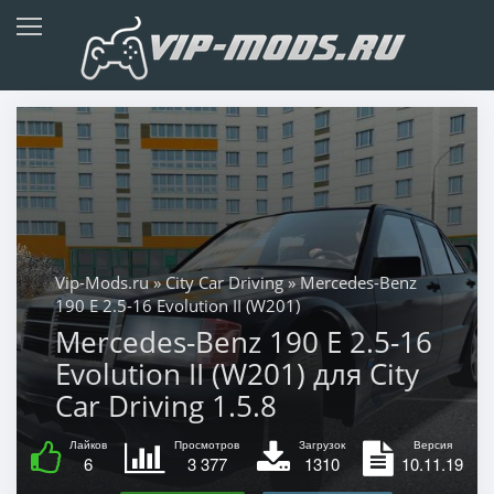
Vip-Mods.ru
»
City Car Driving
» Mercedes-Benz
190 E 2.5-16 Evolution II (W201)
Mercedes-Benz 190 E 2.5-16
Evolution II (W201) для City
Car Driving 1.5.8
Лайков
Просмотров
Загрузок
Версия
6
3 377
1310
10.11.19