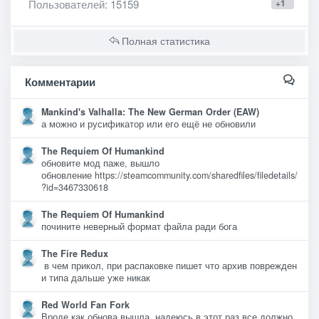
Пользователей
: 15159
+1
Полная статистика
Комментарии
Mankind's Valhalla: The New German Order (EAW)
а можно и русификатор или его ещё не обновили
The Requiem Of Humankind
обновите мод паже, вышло
обновление https://steamcommunity.com/sharedfiles/filedetails/
?id=3467330618
The Requiem Of Humankind
почините неверный формат файла ради бога
The Fire Redux
в чем прикол, при распаковке пишет что архив поврежден
и типа дальше уже никак
Red World Fan Fork
Вроде как обнова вышла, надеюсь в этот раз все должно