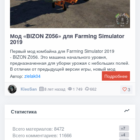
Мод «BIZON Z056» для Farming Simulator
2019
Первый мод комбайна для Farming Simulator 2019
- BIZON Z056. Это машина начального уровня,
предназначенная для уборки урожая с небольших полей.
В отличии от предыдущей версии игры, новый мод
получил
Автор:
zielak04
Подробнее
KleoSan
8 лет назад
1 749
662
3
Статистика
Всего материалов
: 8472
+7
Всего комментариев
: 11666
+4