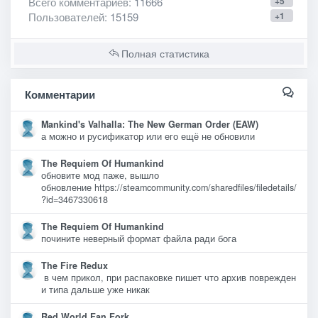
Всего комментариев
: 11666
+5
Пользователей
: 15159
+1
Полная статистика
Комментарии
Mankind's Valhalla: The New German Order (EAW)
а можно и русификатор или его ещё не обновили
The Requiem Of Humankind
обновите мод паже, вышло
обновление https://steamcommunity.com/sharedfiles/filedetails/
?id=3467330618
The Requiem Of Humankind
почините неверный формат файла ради бога
The Fire Redux
в чем прикол, при распаковке пишет что архив поврежден
и типа дальше уже никак
Red World Fan Fork