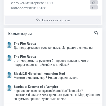
Всего комментариев
: 11660
+3
Пользователей
: 15158
+1
Полная статистика
Комментарии
The Fire Redux
Да, поддерживает русский язык. Исправил в описании.
The Fire Redux
этот мод хоть на русском ? , просто написано что он
поддерживает китайский и английский
BlackICE Historical Immersion Mod
Можете обновить мод? Новая версия вышла
Scarlatia: Dreams of a Vampire
https://steamcommunity.com/sharedfiles/filedetails/?
l=russian&id=3683467063 добавьте руссик пж Мод хуйня сел
за румына прошел буквально за час