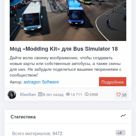
Мод «Modding Kit» для Bus Simulator 18
Дайте волю своему воображению, чтобы создавать
новые карты или собственные автобусы, а также скины
для них. Не забудьте поделиться вашими творениями с
сообществом!
Автор:
astragon Software
Подробнее
KleoSan
8 лет назад
14 711
2998
38
Статистика
Всего материалов
: 8472
+4