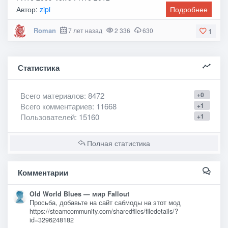
Автор:
zipi
Подробнее
Roman
7 лет назад
2 336
630
1
Статистика
Всего материалов
: 8472
+0
Всего комментариев
: 11668
+1
Пользователей
: 15160
+1
Полная статистика
Комментарии
Old World Blues — мир Fallout
Просьба, добавьте на сайт сабмоды на этот мод
https://steamcommunity.com/sharedfiles/filedetails/?
id=3296248182