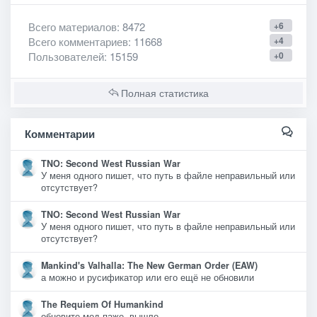
Всего материалов
: 8472
+6
Всего комментариев
: 11668
+4
Пользователей
: 15159
+0
Полная статистика
Комментарии
TNO: Second West Russian War
У меня одного пишет, что путь в файле неправильный или
отсутствует?
TNO: Second West Russian War
У меня одного пишет, что путь в файле неправильный или
отсутствует?
Mankind's Valhalla: The New German Order (EAW)
а можно и русификатор или его ещё не обновили
The Requiem Of Humankind
обновите мод паже, вышло