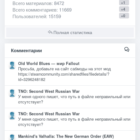
Всего материалов
: 8472
+1
Всего комментариев
: 11669
+4
Пользователей
: 15159
+0
Полная статистика
Комментарии
Old World Blues — мир Fallout
Просьба, добавьте на сайт сабмоды на этот мод
https://steamcommunity.com/sharedfiles/filedetails/?
id=3296248182
TNO: Second West Russian War
У меня одного пишет, что путь в файле неправильный или
отсутствует?
TNO: Second West Russian War
У меня одного пишет, что путь в файле неправильный или
отсутствует?
Mankind's Valhalla: The New German Order (EAW)