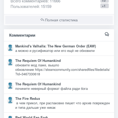
Всего комментариев
: 11666
+3
Пользователей
: 15159
+1
Полная статистика
Комментарии
Mankind's Valhalla: The New German Order (EAW)
а можно и русификатор или его ещё не обновили
The Requiem Of Humankind
обновите мод паже, вышло
обновление https://steamcommunity.com/sharedfiles/filedetails/
?id=3467330618
The Requiem Of Humankind
почините неверный формат файла ради бога
The Fire Redux
в чем прикол, при распаковке пишет что архив поврежден
и типа дальше уже никак
Red World Fan Fork