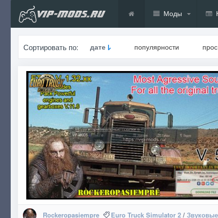
Моды
Сортировать по:
дате
популярности
про
Rockeropasiempre
Euro Truck Simulator 2
/
Звуковы