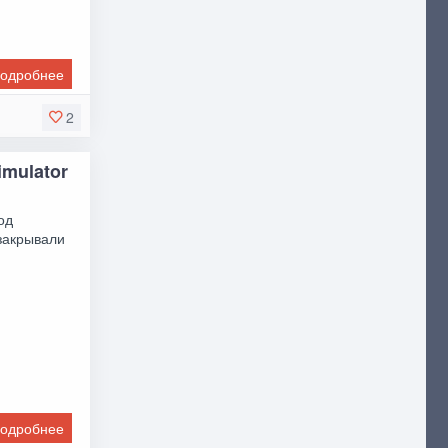
одробнее
2
imulator
од
закрывали
одробнее