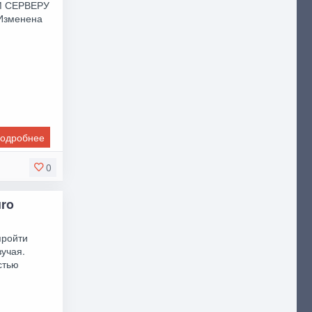
М СЕРВЕРУ
Изменена
одробнее
0
uro
пройти
зучая.
стью