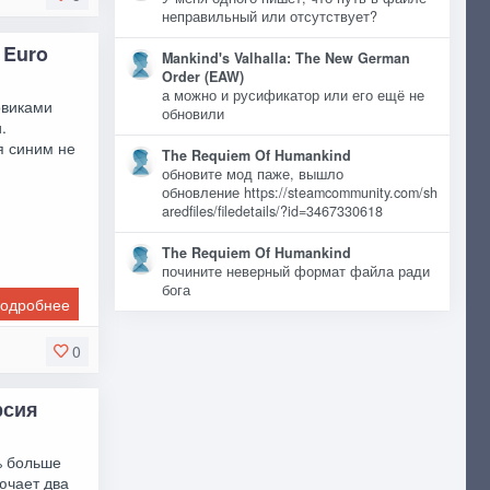
неправильный или отсутствует?
 Euro
Mankind's Valhalla: The New German
Order (EAW)
а можно и русификатор или его ещё не
овиками
обновили
.
я синим не
The Requiem Of Humankind
обновите мод паже, вышло
обновление https://steamcommunity.com/sh
aredfiles/filedetails/?id=3467330618
The Requiem Of Humankind
почините неверный формат файла ради
бога
одробнее
0
рсия
% больше
лючает два