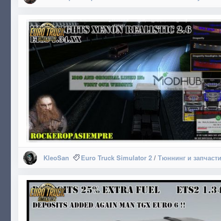
KleoSan
Euro Truck Simulator 2
/
Тюннинг и запчаст