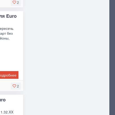
2
для Euro
пересечь
карт без
айоны,
одробнее
2
uro
 1.32.XX