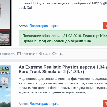
полных DLC для тех, кто еще не приобрел их: Mighty grif
pack Daf
Автор:
Rockeropasiempre
П
Последнее обновление: 24-02-2019. Редактор:
Kle
Причина:
Мод обновлен до версии 1.34
и запчасти
7 лет назад
5 574
1244
As Extreme Realistic Physics версия 1.34
Euro Truck Simulator 2 (v1.34.x)
Мод непосредственно влияет на физическое поведени
напольного подъемно-транспортного средства и внутр
физики, что делает более реальными движения сидень
водителя, а также ощущения торможения,
Автор:
Rockeropasiempre
,
П