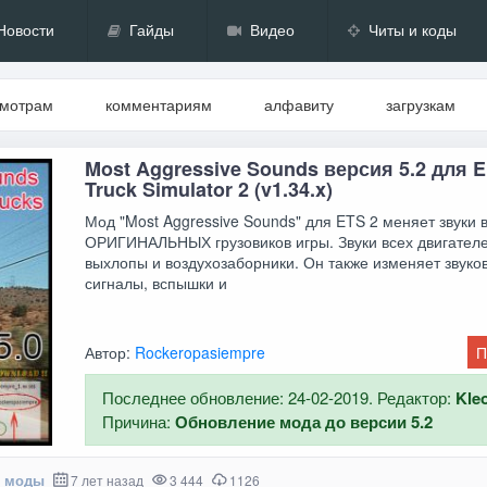
Новости
Гайды
Видео
Читы и коды
смотрам
комментариям
алфавиту
загрузкам
Most Aggressive Sounds версия 5.2 для E
Truck Simulator 2 (v1.34.x)
Мод "Most Aggressive Sounds" для ETS 2 меняет звуки 
ОРИГИНАЛЬНЫХ грузовиков игры. Звуки всех двигателе
выхлопы и воздухозаборники. Он также изменяет звуко
сигналы, вспышки и
Автор:
Rockeropasiempre
П
Последнее обновление: 24-02-2019. Редактор:
Kle
Причина:
Обновление мода до версии 5.2
е моды
7 лет назад
3 444
1126