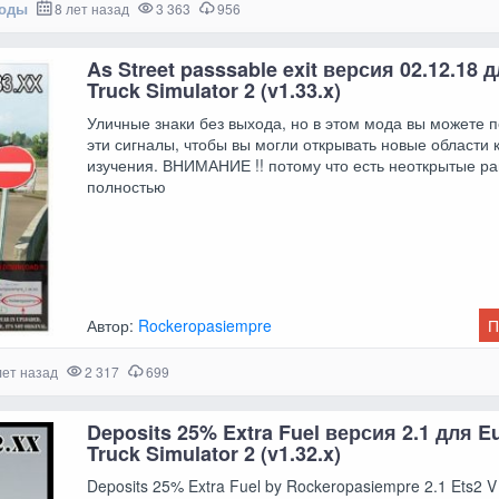
моды
8 лет назад
3 363
956
As Street passsable exit версия 02.12.18 
Truck Simulator 2 (v1.33.x)
Уличные знаки без выхода, но в этом мода вы можете 
эти сигналы, чтобы вы могли открывать новые области 
изучения. ВНИМАНИЕ !! потому что есть неоткрытые р
полностью
Автор:
Rockeropasiempre
П
лет назад
2 317
699
Deposits 25% Extra Fuel версия 2.1 для E
Truck Simulator 2 (v1.32.x)
Deposits 25% Extra Fuel by Rockeropasiempre 2.1 Ets2 V