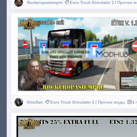
Rockeropasiempre
Euro Truck Simulator 2
/
Прочие 
KleoSan
Euro Truck Simulator 2
/
Прочие моды
8 