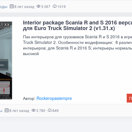
моды
8 лет назад
3 067
1019
Interior package Scania R and S 2016 верс
для Euro Truck Simulator 2 (v1.31.x)
Пак интерьеров для грузовиков Scania R и S 2016 в игр
Truck Simulator 2. Особенности модификации: 8 разли
интерьеров; для Scania R и 2016 S; интерьеры нормал
высокой
Автор:
Rockeropasiempre
П
ы
8 лет назад
3 780
849