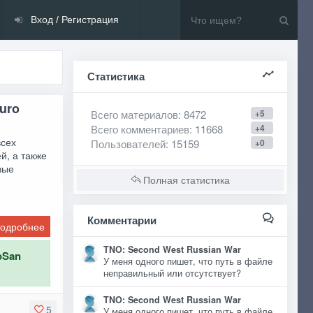
Вход / Регистрация
Статистика
uro
Всего материалов
: 8472
+5
Всего комментариев
: 11668
+4
всех
Пользователей
: 15159
+0
й, а также
вые
Полная статистика
Комментарии
одробнее
TNO: Second West Russian War
oSan
У меня одного пишет, что путь в файле
неправильный или отсутствует?
TNO: Second West Russian War
5
У меня одного пишет, что путь в файле