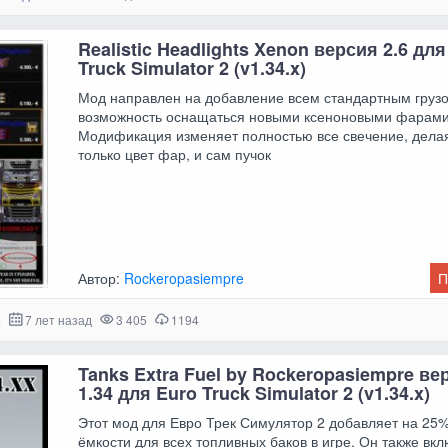
Realistic Headlights Xenon версия 2.6 для
Truck Simulator 2 (v1.34.x)
Мод направлен на добавление всем стандартным груз
возможность оснащаться новыми ксеноновыми фарами
Модификация изменяет полностью все свечение, дела
только цвет фар, и сам пучок
Автор:
Rockeropasiempre
П
и
7 лет назад
3 405
1194
Tanks Extra Fuel by Rockeropasiempre ве
1.34 для Euro Truck Simulator 2 (v1.34.x)
Этот мод для Евро Трек Симулятор 2 добавляет на 25
ёмкости для всех топливных баков в игре. Он также вк