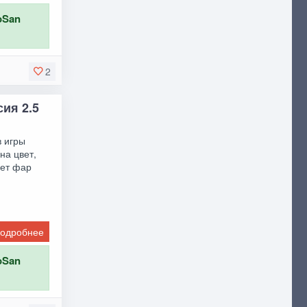
oSan
2
сия 2.5
в игры
на цвет,
вет фар
одробнее
oSan