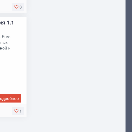
3
ия 1.1
е Euro
чных
ьной и
одробнее
1