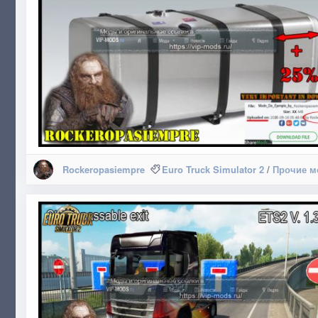
Rockeropasiempre
Euro Truck Simulator 2
/
Прочие 