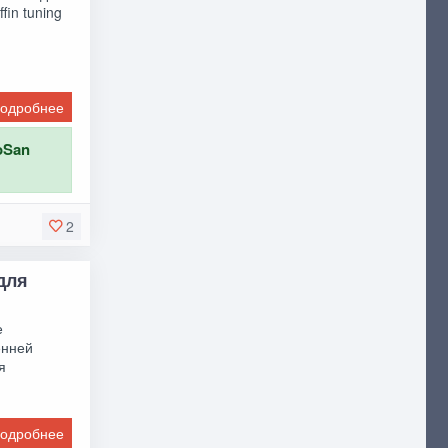
fin tuning
одробнее
oSan
2
 для
е
енней
я
одробнее