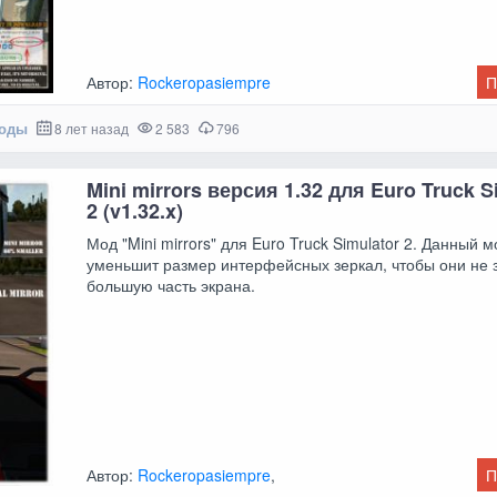
Автор:
Rockeropasiempre
П
моды
8 лет назад
2 583
796
Mini mirrors версия 1.32 для Euro Truck S
2 (v1.32.x)
Мод "Mini mirrors" для Euro Truck Simulator 2. Данный м
уменьшит размер интерфейсных зеркал, чтобы они не 
большую часть экрана.
Автор:
Rockeropasiempre
,
П