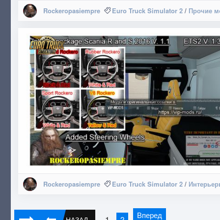
Rockeropasiempre
Euro Truck Simulator 2
/
Прочие 
Rockeropasiempre
Euro Truck Simulator 2
/
Интерьер
Вперед
1
2
НАЗАД