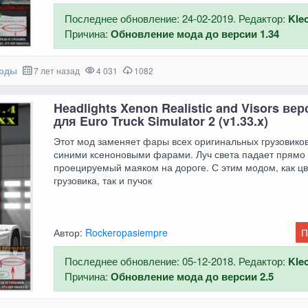
Последнее обновление: 24-02-2019. Редактор:
Kle
Причина:
Обновление мода до версии 1.34
моды
7 лет назад
4 031
1082
Headlights Xenon Realistic and Visors вер
для Euro Truck Simulator 2 (v1.33.x)
Этот мод заменяет фары всех оригинальных грузовико
синими ксеноновыми фарами. Луч света падает прямо 
проецируемый маяком на дороге. С этим модом, как ц
грузовика, так и пучок
Автор:
Rockeropasiempre
П
Последнее обновление: 05-12-2018. Редактор:
Kle
Причина:
Обновление мода до версии 2.5