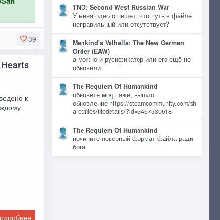
oSan
TNO: Second West Russian War
У меня одного пишет, что путь в файле
неправильный или отсутствует?
39
Mankind's Valhalla: The New German
Order (EAW)
а можно и русификатор или его ещё не
 Hearts
обновили
The Requiem Of Humankind
обновите мод паже, вышло
ведено к
обновление https://steamcommunity.com/sh
аждому
aredfiles/filedetails/?id=3467330618
The Requiem Of Humankind
почините неверный формат файла ради
бога
одробнее