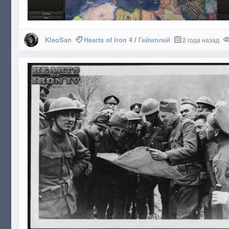
KleoSan
Hearts of Iron 4
/
Геймплей
2 года назад