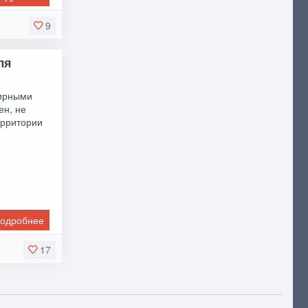
9
ля
мирными
ен, не
ерритории
одробнее
17