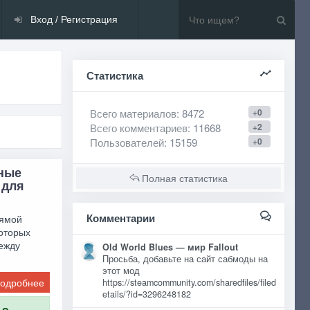
Вход / Регистрация
Статистика
Всего материалов
: 8472
+0
Всего комментариев
: 11668
+2
Пользователей
: 15159
+0
рные
Полная статистика
 для
Комментарии
рямой
которых
ежду
Old World Blues — мир Fallout
Просьба, добавьте на сайт сабмоды на
этот мод
одробнее
https://steamcommunity.com/sharedfiles/filed
etails/?id=3296248182