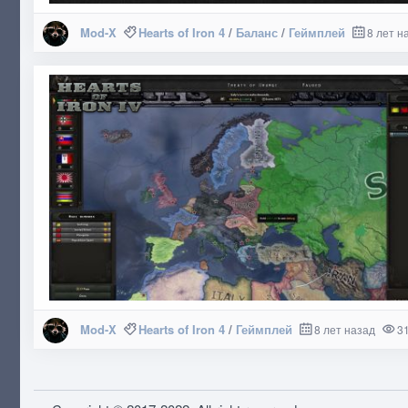
Mod-X
Hearts of Iron 4
/
Баланс
/
Геймплей
8 лет н
Mod-X
Hearts of Iron 4
/
Геймплей
8 лет назад
31