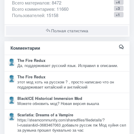
Всего материалов
: 8472
+4
Всего комментариев
: 11660
+3
Пользователей
: 15158
+1
Полная статистика
Комментарии
The Fire Redux
Да, поддерживает русский язык. Исправил в описании.
The Fire Redux
этот мод хоть на русском ? , просто написано что он
поддерживает китайский и английский
BlackICE Historical Immersion Mod
Можете обновить мод? Новая версия вышла
Scarlatia: Dreams of a Vampire
https://steamcommunity.com/sharedfiles/filedetails/?
l=russian&id=3683467063 добавьте руссик пж Мод хуйня сел
за румына прошел буквально за час