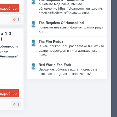
обновите мод паже, вышло
одробнее
обновление https://steamcommunity.com/sh
aredfiles/filedetails/?id=3467330618
1
The Requiem Of Humankind
почините неверный формат файла ради
бога
я 1.0
)
The Fire Redux
собенности
в чем прикол, при распаковке пишет что
архив поврежден и типа дальше уже
азине
никак
 Анимации;
Red World Fan Fork
Вроде как обнова вышла, надеюсь в
этот раз все должно зароботать!
одробнее
1