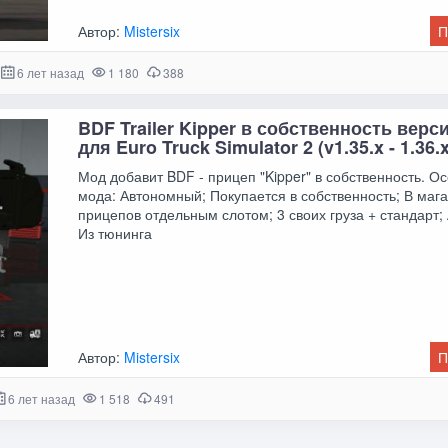
Автор:
Mistersix
П
6 лет назад
1 180
388
BDF Trailer Kipper в собственность верси
для Euro Truck Simulator 2 (v1.35.x - 1.36.x
Мод добавит BDF - прицеп "Kipper" в собственность. О
мода: Автономный; Покупается в собственность; В маг
прицепов отдельным слотом; 3 своих груза + стандарт;
Из тюнинга
Автор:
Mistersix
П
6 лет назад
1 518
491