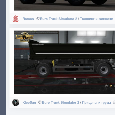
Roman
Euro Truck Simulator 2
/
Тюннинг и запчасти
KleoSan
Euro Truck Simulator 2
/
Прицепы и грузы