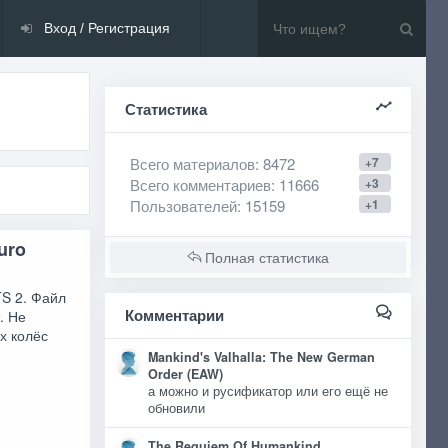
Вход / Регистрация
Статистика
Всего материалов
: 8472
+7
Всего комментариев
: 11666
+3
Пользователей
: 15159
+1
uro
Полная статистика
TS 2. Файл
Комментарии
. Не
х колёс
Mankind's Valhalla: The New German
Order (EAW)
а можно и русификатор или его ещё не
обновили
The Requiem Of Humankind