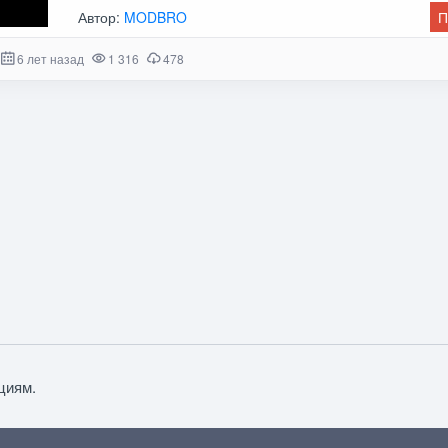
Автор:
MODBRO
П
6 лет назад
1 316
478
циям.