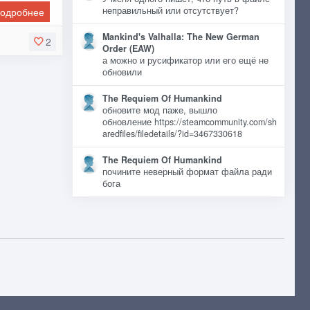
неправильный или отсутствует?
одробнее
Mankind's Valhalla: The New German
2
Order (EAW)
а можно и русификатор или его ещё не
обновили
The Requiem Of Humankind
обновите мод паже, вышло
обновление https://steamcommunity.com/sh
aredfiles/filedetails/?id=3467330618
The Requiem Of Humankind
почините неверный формат файла ради
бога