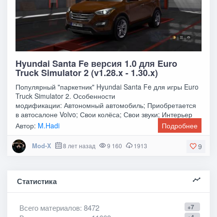
Hyundai Santa Fe версия 1.0 для Euro
Truck Simulator 2 (v1.28.x - 1.30.x)
Популярный "паркетник" Hyundai Santa Fe для игры Euro
Truck Simulator 2. Особенности
модификации: Автономный автомобиль; Приобретается
в автосалоне Volvo; Свои колёса; Свои звуки; Интерьер
не
Автор:
M.Hadi
Подробнее
Mod-X
8 лет назад
9 160
1913
9
Статистика
Всего материалов
: 8472
+7