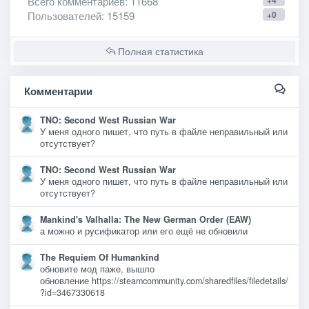
Всего комментариев
: 11668
+4
Пользователей
: 15159
+0
Полная статистика
Комментарии
TNO: Second West Russian War
У меня одного пишет, что путь в файле неправильный или
отсутствует?
TNO: Second West Russian War
У меня одного пишет, что путь в файле неправильный или
отсутствует?
Mankind's Valhalla: The New German Order (EAW)
а можно и русификатор или его ещё не обновили
The Requiem Of Humankind
обновите мод паже, вышло
обновление https://steamcommunity.com/sharedfiles/filedetails/
?id=3467330618