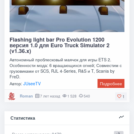
Flashing light bar Pro Evolution 1200
версия 1.0 для Euro Truck Simulator 2
(v1.36.x)
Автономный проблесковый маячок для игры ETS 2.
Особенности мода: 6 вращающихся огней; Совместим с
грузовиками от SCS, RJL 4-Series, R&S и T, Scania by
FreD.
Автор:
JUseeTV
Подробнее
Roman
7 лет назад
1 528
540
1
Статистика
+3