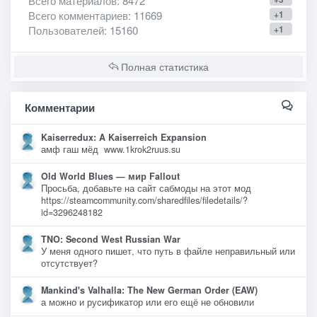
Всего материалов
: 8472
Всего комментариев
: 11669
+1
Пользователей
: 15160
+1
Полная статистика
Комментарии
Kaiserredux: A Kaiserreich Expansion
амф гаш мёд www.1krok2ruus.su
Old World Blues — мир Fallout
Просьба, добавьте на сайт сабмоды на этот мод
https://steamcommunity.com/sharedfiles/filedetails/?
id=3296248182
TNO: Second West Russian War
У меня одного пишет, что путь в файле неправильный или
отсутствует?
Mankind's Valhalla: The New German Order (EAW)
а можно и русификатор или его ещё не обновили