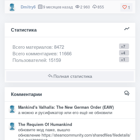
Dmitry6
9 месяцев назад
2 960
855
1
Статистика
Всего материалов
: 8472
+7
Всего комментариев
: 11666
+4
Пользователей
: 15159
+1
Полная статистика
Комментарии
Mankind's Valhalla: The New German Order (EAW)
а можно и русификатор или его ещё не обновили
The Requiem Of Humankind
обновите мод паже, вышло
обновление https://steamcommunity.com/sharedfiles/filedetails/