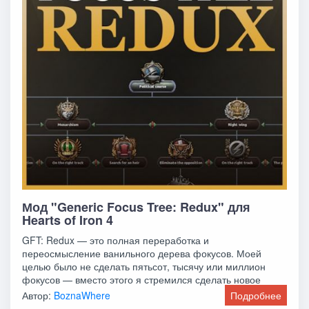
Мод "Generic Focus Tree: Redux" для
Hearts of Iron 4
GFT: Redux — это полная переработка и
переосмысление ванильного дерева фокусов. Моей
целью было не сделать пятьсот, тысячу или миллион
фокусов — вместо этого я стремился сделать новое
дерево более
Автор:
BoznaWhere
Подробнее