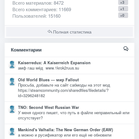
Всего материалов
: 8472
+3
Всего комментариев
: 11669
+1
Пользователей
: 15160
+0
Полная статистика
Комментарии
Kaiserredux: A Kaiserreich Expansion
амф гаш мёд www.1krok2ruus.su
Old World Blues — мир Fallout
Просьба, добавьте на сайт сабмоды на этот мод
https://steamcommunity.com/sharedfiles/filedetails/?
id=3296248182
TNO: Second West Russian War
У меня одного пишет, что путь в файле неправильный или
отсутствует?
Mankind's Valhalla: The New German Order (EAW)
а можно и русификатор или его ещё не обновили