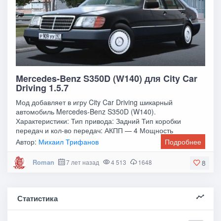
Mercedes-Benz S350D (W140) для City Car
Driving 1.5.7
Мод добавляет в игру City Car Driving шикарный
автомобиль Mercedes-Benz S350D (W140).
Характеристики: Тип привода: Задний Тип коробки
передач и кол-во передач: АКПП — 4 Мощность
двигателя, л.с.: 150
Автор:
Михаил Трифанов
Подробнее
Roman
7 лет назад
4 513
1648
8
Статистика