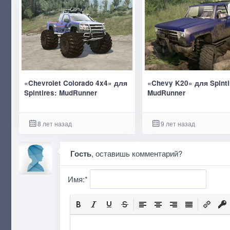
«Chevrolet Colorado 4x4» для
«Chevy K20» для Spinti
Spintires: MudRunner
MudRunner
8 лет назад
9 лет назад
Гость
, оставишь комментарий?
Имя:
*