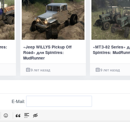
res:
«Jeep WILLYS Pickup Off
«МТЗ-82 Series» 
Road» для Spintires:
Spintires: MudRun
MudRunner
9 лет назад
9 лет назад
E-Mail: