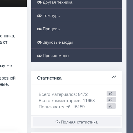
Другая техника
Текстуры
Прицепы
енника,
а от
Звуковые моды
Прочие моды
азу же
зрезной
Статистика
нные.
Всего материалов
: 8472
+0
Всего комментариев
: 11668
+2
Пользователей
: 15159
+0
Полная статистика