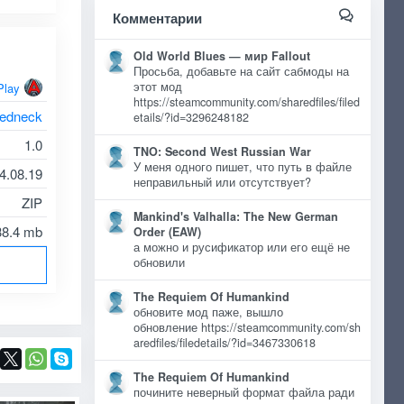
Комментарии
Old World Blues — мир Fallout
Просьба, добавьте на сайт сабмоды на
этот мод
Play
https://steamcommunity.com/sharedfiles/filed
redneck
etails/?id=3296248182
1.0
TNO: Second West Russian War
У меня одного пишет, что путь в файле
4.08.19
неправильный или отсутствует?
ZIP
Mankind's Valhalla: The New German
38.4 mb
Order (EAW)
а можно и русификатор или его ещё не
обновили
The Requiem Of Humankind
обновите мод паже, вышло
обновление https://steamcommunity.com/sh
aredfiles/filedetails/?id=3467330618
The Requiem Of Humankind
почините неверный формат файла ради