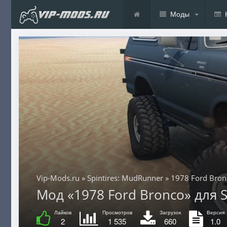
Моды
Vip-Mods.ru
»
Spintires: MudRunner
» 1978 Ford Bron
Мод «1978 Ford Bronco» для S
Лайков
Просмотров
Загрузок
Версия
2
1 535
660
1.0