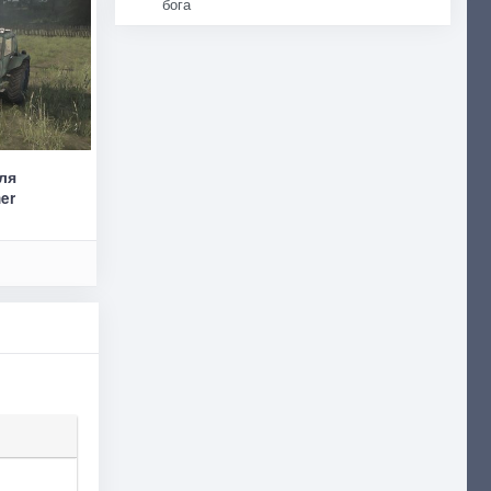
бога
для
ner