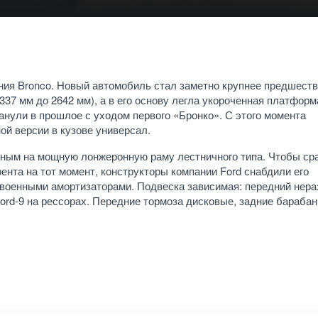
ения Bronco. Новый автомобиль стал заметно крупнее предшеств
 2337 мм до 2642 мм), а в его основу легла укороченная платформ
канули в прошлое с уходом первого «Бронко». С этого момента
ой версии в кузове универсал.
нным на мощную лонжеронную раму лестничного типа. Чтобы ср
урента на тот момент, конструкторы компании Ford снабдили его
военными амортизаторами. Подвеска зависимая: передний нера
Ford-9 на рессорах. Передние тормоза дисковые, задние бараба