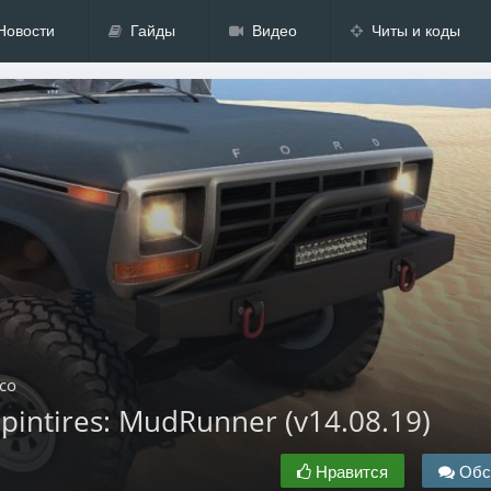
Новости
Гайды
Видео
Читы и коды
co
pintires: MudRunner (v14.08.19)
Нравится
Обс