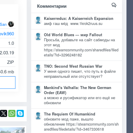
Комментарии
Kaiserredux: A Kaiserreich Expansion
амф гаш мёд www.1krok2ruus.su
oSan
ovik960
Old World Blues — мир Fallout
Просьба, добавьте на сайт сабмоды на
1.0
этот мод
https://steamcommunity.com/sharedfiles/filed
2.03.19
etails/?id=3296248182
ZIP
TNO: Second West Russian War
40.6 mb
У меня одного пишет, что путь в файле
неправильный или отсутствует?
Mankind's Valhalla: The New German
Order (EAW)
а можно и русификатор или его ещё не
обновили
The Requiem Of Humankind
обновите мод паже, вышло
обновление https://steamcommunity.com/sh
aredfiles/filedetails/?id=3467330618