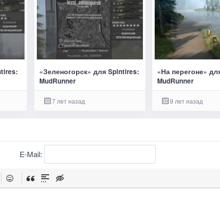
tires:
«Зеленогорск» для Spintires:
«На перегоне» для
MudRunner
MudRunner
7 лет назад
9 лет назад
E-Mail: