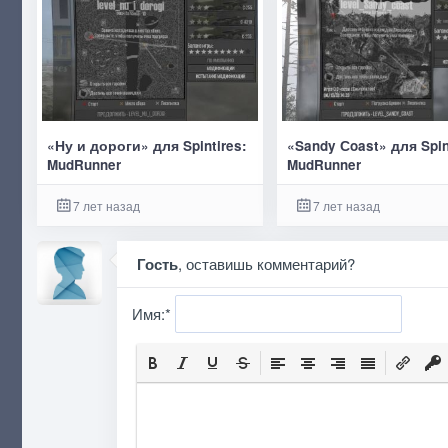
«Ну и дороги» для Spintires:
«Sandy Сoast» для Spin
MudRunner
MudRunner
7 лет назад
7 лет назад
Гость
, оставишь комментарий?
Имя:
*