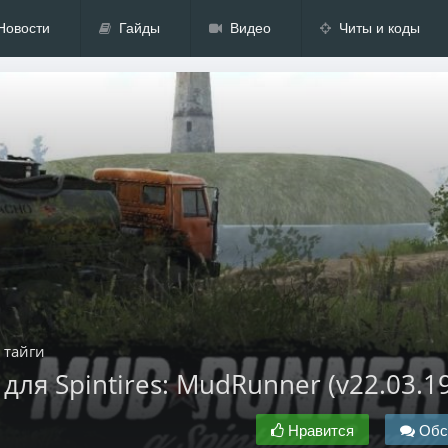
Новости
Гайды
Видео
Читы и коды
 тайги
для Spintires: MudRunner (v22.03.19
Нравится
Обс