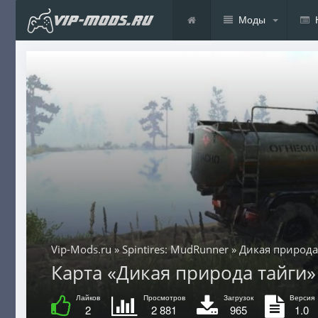
Моды
Vip-Mods.ru
»
Spintires: MudRunner
» Дикая природа
Карта «Дикая природа тайги» 
Лайков
Просмотров
Загрузок
Версия
2
2 881
965
1.0