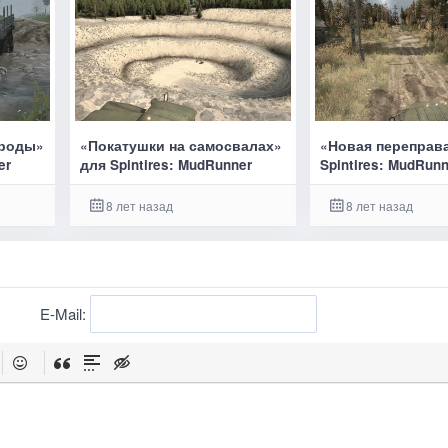
броды»
«Покатушки на самосвалах»
«Новая переправ
er
для Spintires: MudRunner
Spintires: MudRun
8 лет назад
8 лет назад
E-Mail: