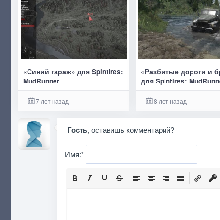
«Синий гараж» для Spintires:
«Разбитые дороги и 
MudRunner
для Spintires: MudRunn
7 лет назад
8 лет назад
Гость
, оставишь комментарий?
Имя:
*