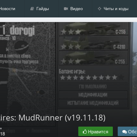
Новости
Гайды
Видео
Читы и коды
ires: MudRunner (v19.11.18)
я
Нравится
Обс
.18