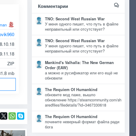
Комментарии
TNO: Second West Russian War
У меня одного пишет, что путь в файле
man
неправильный или отсутствует?
ovik960
TNO: Second West Russian War
8.10.18
У меня одного пишет, что путь в файле
неправильный или отсутствует?
9.11.18
Mankind's Valhalla: The New German
ZIP
Order (EAW)
31.8 mb
а можно и русификатор или его ещё не
обновили
The Requiem Of Humankind
обновите мод паже, вышло
обновление https://steamcommunity.com/sh
aredfiles/filedetails/?id=3467330618
The Requiem Of Humankind
почините неверный формат файла ради
бога