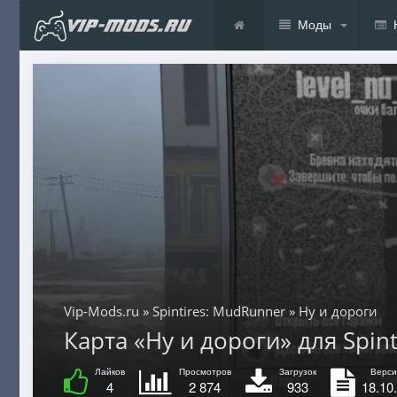
Моды
Vip-Mods.ru
»
Spintires: MudRunner
» Ну и дороги
Карта «Ну и дороги» для Spint
Лайков
Просмотров
Загрузок
Верси
4
2 874
933
18.10