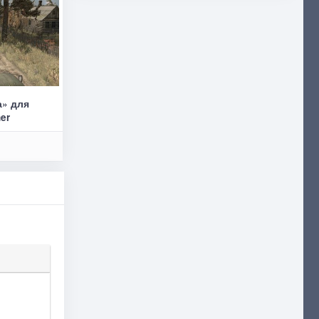
а» для
ner