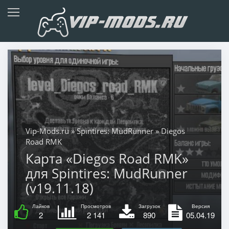
Vip-Mods.ru
»
Spintires: MudRunner
» Diegos
Road RMK
Карта «Diegos Road RMK»
для Spintires: MudRunner
(v19.11.18)
Лайков
Просмотров
Загрузок
Версия
2
2 141
890
05.04.19