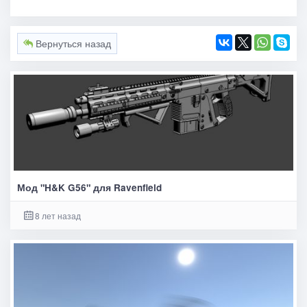
Вернуться назад
Мод "H&K G56" для Ravenfield
8 лет назад