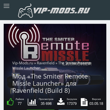
Vip-Mods.ru
»
Ravenfield
» The Smiter Remote
Missle Launcher
Мод «The Smiter Remote
Missle Launcher» для
Ravenfield (Build 8)
Лайков
Просмотров
Загрузок
Версия
77
35 698
17379
03.05.18