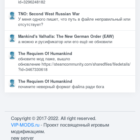
id=3296248182
TNO: Second West Russian War
У меня одного пишет, что путь в файле неправильный или
отсутствует?
Mankind's Valhalla: The New German Order (EAW)
а можно и русификатор или его ещё не обновили
The Requiem Of Humankind
обновите мод паже, вышло
обновление https://steamcommunity.com/sharedfiles/filedetails/
?id=3467330618
The Requiem Of Humankind
почините неверный формат файла ради бога
Copyright © 2017-2022. All right reserved.
VIP-MODS.ru
- Проект посвященный игровым
модификациям.
new server