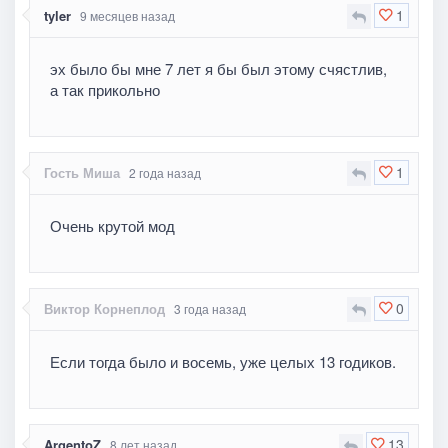
1
tyler
9 месяцев назад
эх было бы мне 7 лет я бы был этому счястлив,
а так прикольно
1
Гость Миша
2 года назад
Очень крутой мод
0
Виктор Корнеплод
3 года назад
Если тогда было и восемь, уже целых 13 годиков.
13
ArgentoZ
8 лет назад