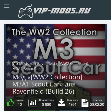
Vip-Mods.ru
»
Ravenfield
» [WW2 Collection]
M3A1 Scout Car
Мод «[WW2 Collection]
M3A1 Scout Car» для
Ravenfield (Build 26)
Лайков
Просмотров
Загрузок
Версия
10
8 980
4364
28.02.20