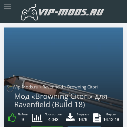
Vip-Mods.ru
»
Ravenfield
» Browning Citori
Мод «Browning Citori» для
Ravenfield (Build 18)
Лайков
Просмотров
Загрузок
Версия
9
4 048
1679
16.12.19