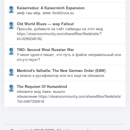
Kaiserredux: A Kaiserreich Expansion
амф гаш мёд www.1krok2ruus.su
Old World Blues — мир Fallout
Просьба, добавьте на сайт сабмоды на этот мод
https://steamcommunity.com/sharedfiles/filedetails/?
id=3296248182
TNO: Second West Russian War
У меня одного пишет, что путь в файле неправильный или
отсутствует?
Mankind's Valhalla: The New German Order (EAW)
а можно и русификатор или его ещё не обновили
The Requiem Of Humankind
обновите мод паже, вышло
обновление https://steamcommunity.com/sharedfiles/filedetails/
?id=3467330618