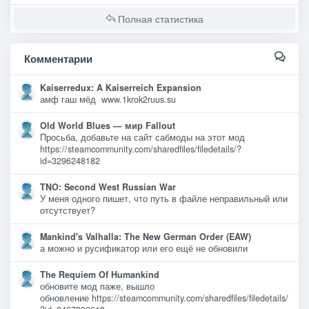
Полная статистика
Комментарии
Kaiserredux: A Kaiserreich Expansion
амф гаш мёд www.1krok2ruus.su
Old World Blues — мир Fallout
Просьба, добавьте на сайт сабмоды на этот мод
https://steamcommunity.com/sharedfiles/filedetails/?
id=3296248182
TNO: Second West Russian War
У меня одного пишет, что путь в файле неправильный или
отсутствует?
Mankind's Valhalla: The New German Order (EAW)
а можно и русификатор или его ещё не обновили
The Requiem Of Humankind
обновите мод паже, вышло
обновление https://steamcommunity.com/sharedfiles/filedetails/