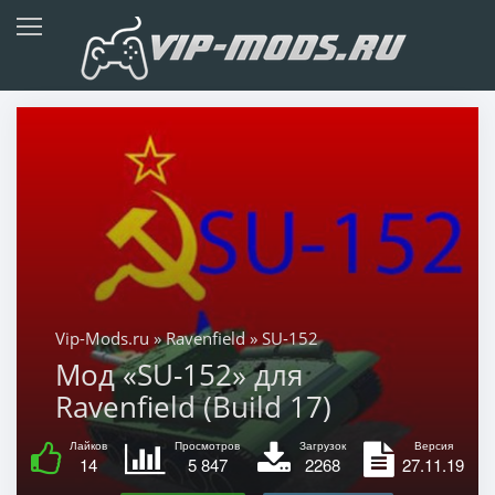
Vip-Mods.ru
»
Ravenfield
» SU-152
Мод «SU-152» для
Ravenfield (Build 17)
Лайков
Просмотров
Загрузок
Версия
14
5 847
2268
27.11.19