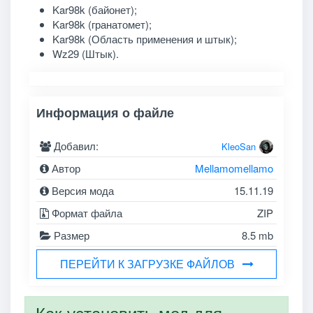
Kar98k (байонет);
Kar98k (гранатомет);
Kar98k (Область применения и штык);
Wz29 (Штык).
Информация о файле
Добавил:
KleoSan
Автор
Mellamomellamo
Версия мода
15.11.19
Формат файла
ZIP
Размер
8.5 mb
ПЕРЕЙТИ К ЗАГРУЗКЕ ФАЙЛОВ
Как установить мод для