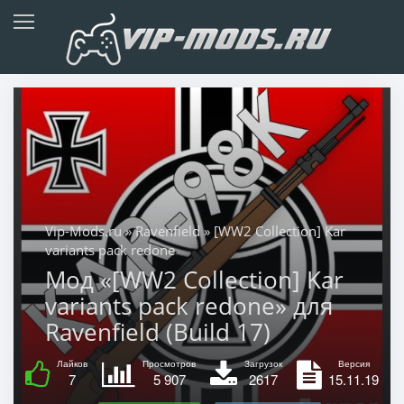
Vip-Mods.ru
»
Ravenfield
» [WW2 Collection] Kar
variants pack redone
Мод «[WW2 Collection] Kar
variants pack redone» для
Ravenfield (Build 17)
Лайков
Просмотров
Загрузок
Версия
7
5 907
2617
15.11.19