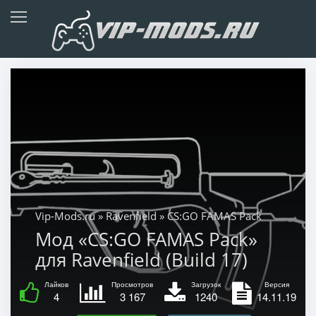
Vip-Mods.ru
»
Ravenfield
» CS:GO FAMAS Pack
Мод «CS:GO FAMAS Pack»
для Ravenfield (Build 17)
Лайков
Просмотров
Загрузок
Версия
4
3 167
1240
14.11.19