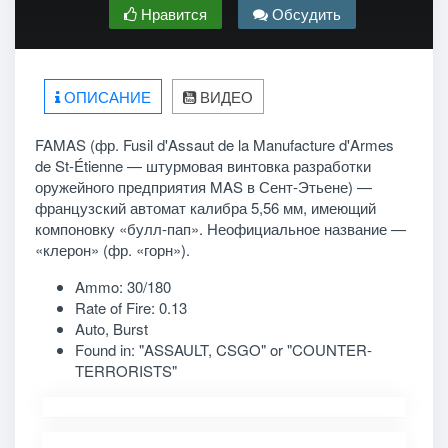
Нравится
Обсудить
ОПИСАНИЕ
ВИДЕО
FAMAS (фр. Fusil d'Assaut de la Manufacture d'Armes
de St-Étienne — штурмовая винтовка разработки
оружейного предприятия MAS в Сент-Этьене) —
французский автомат калибра 5,56 мм, имеющий
компоновку «булл-пап». Неофициальное название —
«клерон» (фр. «горн»).
Ammo: 30/180
Rate of Fire: 0.13
Auto, Burst
Found in: "ASSAULT, CSGO" or "COUNTER-
TERRORISTS"