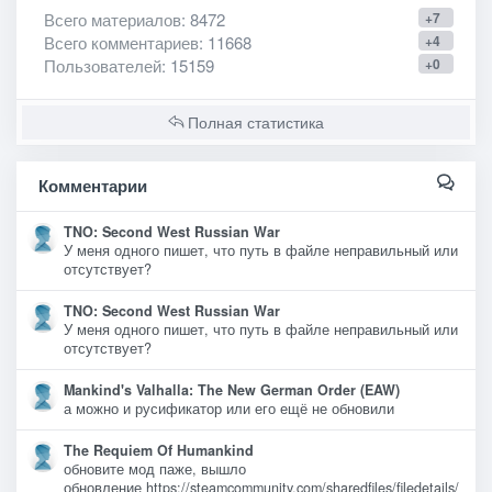
Всего материалов
: 8472
+7
Всего комментариев
: 11668
+4
Пользователей
: 15159
+0
Полная статистика
Комментарии
TNO: Second West Russian War
У меня одного пишет, что путь в файле неправильный или
отсутствует?
TNO: Second West Russian War
У меня одного пишет, что путь в файле неправильный или
отсутствует?
Mankind's Valhalla: The New German Order (EAW)
а можно и русификатор или его ещё не обновили
The Requiem Of Humankind
обновите мод паже, вышло
обновление https://steamcommunity.com/sharedfiles/filedetails/