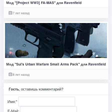
Мод "[Project WW3] FA-MAS" для Ravenfield
7 лет назад
Мод "Sui's Urban Warfare Small Arms Pack" для Ravenfield
8 лет назад
Гость
, оставишь комментарий?
Имя:
*
E-Mail: