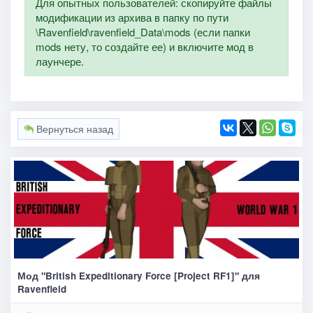
Для опытных пользователей: скопируйте файлы
модификации из архива в папку по пути
\Ravenfield\ravenfield_Data\mods (если папки
mods нету, то создайте ее) и включите мод в
лаунчере.
Вернуться назад
Мод "British Expeditionary Force [Project RF1]" для
Ravenfield