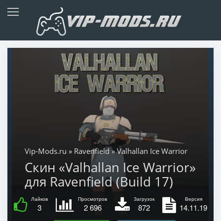
Vip-Mods.ru
»
Ravenfield
» Valhallan Ice Warrior
Скин «Valhallan Ice Warrior»
для Ravenfield (Build 17)
Лайков
Просмотров
Загрузок
Версия
3
2 696
872
14.11.19