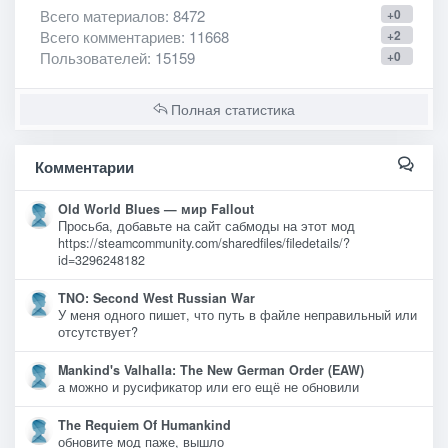
Всего материалов
: 8472
+0
Всего комментариев
: 11668
+2
Пользователей
: 15159
+0
Полная статистика
Комментарии
Old World Blues — мир Fallout
Просьба, добавьте на сайт сабмоды на этот мод
https://steamcommunity.com/sharedfiles/filedetails/?
id=3296248182
TNO: Second West Russian War
У меня одного пишет, что путь в файле неправильный или
отсутствует?
Mankind's Valhalla: The New German Order (EAW)
а можно и русификатор или его ещё не обновили
The Requiem Of Humankind
обновите мод паже, вышло