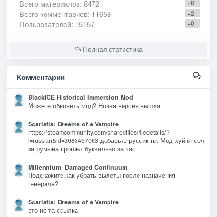
Всего материалов
: 8472
+0
Всего комментариев
: 11658
+2
Пользователей
: 15157
+0
Полная статистика
Комментарии
BlackICE Historical Immersion Mod
Можете обновить мод? Новая версия вышла
Scarlatia: Dreams of a Vampire
https://steamcommunity.com/sharedfiles/filedetails/?
l=russian&id=3683467063 добавьте руссик пж Мод хуйня сел
за румына прошел буквально за час
Millennium: Damaged Continuum
Подскажите,как убрать вылеты после назначения
генерала?
Scarlatia: Dreams of a Vampire
это не та ссылка