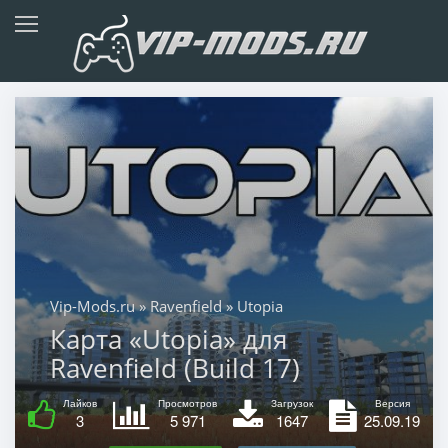
Vip-Mods.ru
»
Ravenfield
» Utopia
Карта «Utopia» для
Ravenfield (Build 17)
Лайков
Просмотров
Загрузок
Версия
3
5 971
1647
25.09.19