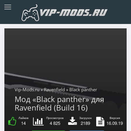
Vip-Mods.ru
»
Ravenfield
» Black panther
Мод «Black panther» для
Ravenfield (Build 16)
Лайков
Просмотров
Загрузок
Версия
14
4 825
2189
16.09.19