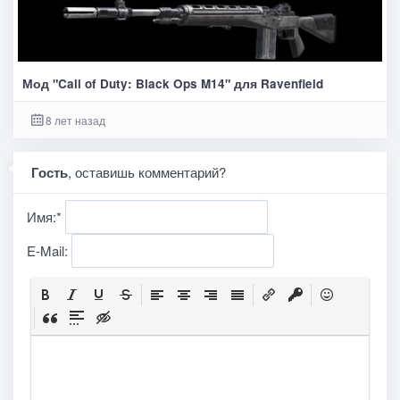
Мод "Call of Duty: Black Ops M14" для Ravenfield
8 лет назад
Гость
, оставишь комментарий?
Имя:
*
E-Mail: