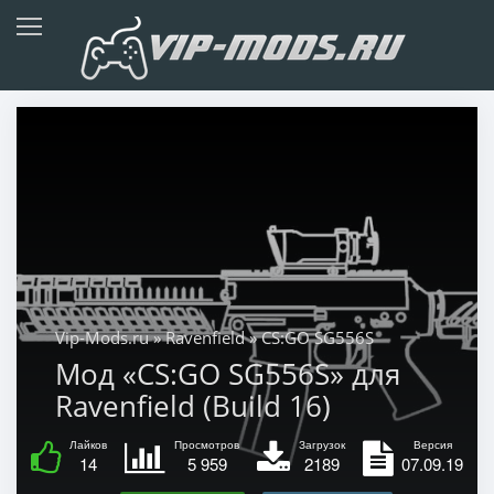
Vip-Mods.ru
»
Ravenfield
» CS:GO SG556S
Мод «CS:GO SG556S» для
Ravenfield (Build 16)
Лайков
Просмотров
Загрузок
Версия
14
5 959
2189
07.09.19