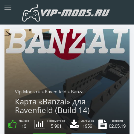
Vip-Mods.ru
»
Ravenfield
» Banzai
Карта «Banzai» для
Ravenfield (Build 14)
Лайков
Просмотров
Загрузок
Версия
13
5 901
1956
02.05.19