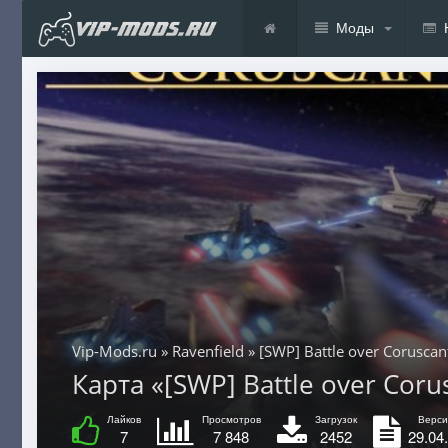
Моды
Vip-Mods.ru
»
Ravenfield
» [SWP] Battle over Coruscan
Карта «[SWP] Battle over Corus
Лайков
Просмотров
Загрузок
Верси
7
7 848
2452
29.04