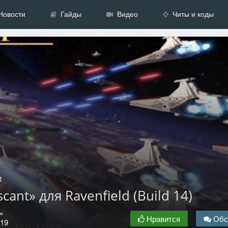
Новости
Гайды
Видео
Читы и коды
t
cant» для Ravenfield (Build 14)
я
Нравится
Обс
.19