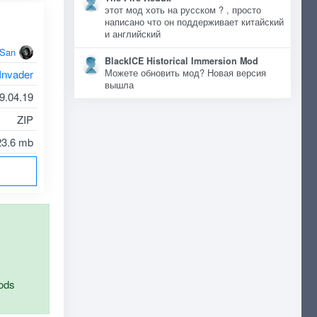
этот мод хоть на русском ? , просто
написано что он поддерживает китайский
и английский
oSan
BlackICE Historical Immersion Mod
Можете обновить мод? Новая версия
Invader
вышла
9.04.19
ZIP
23.6 mb
ods