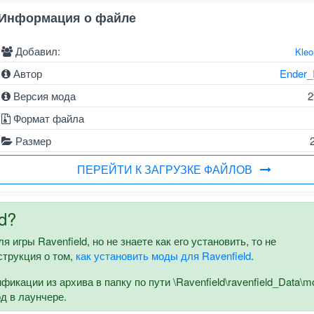
Информация о файле
Добавил:
Kle
Автор
Ender_
Версия мода
2
Формат файла
Размер
ПЕРЕЙТИ К ЗАГРУЗКЕ ФАЙЛОВ
d?
 игры Ravenfield, но не знаете как его установить, то не
струкция о том,
как установить моды для Ravenfield
.
кации из архива в папку по пути \Ravenfield\ravenfield_Data\m
од в лаунчере.