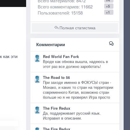
Всего материалов
: 8472
+4
Всего комментариев
: 11662
+5
Пользователей
: 15158
+1
Полная статистика
Комментарии
к как эти
Red World Fan Fork
Вроде как обнова вышла, надеюсь в
этот раз все должно зароботать!
The Road to 56
При заходе именно в ФОКУСЫ стран -
Монако, и каких то стран на территории
современного Китая, возможно стран
больше но я не проверял Игра просто
The Fire Redux
Да, поддерживает русский язык.
Исправил в описании.
The Fire Redux