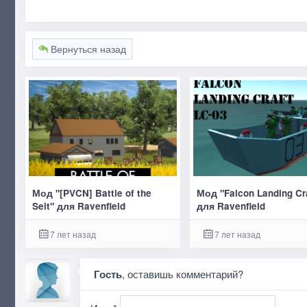
Вернуться назад
Мод "[PVCN] Battle of the
Мод "Falcon Landing Cr
Seit" для Ravenfield
для Ravenfield
7 лет назад
7 лет назад
Гость
, оставишь комментарий?