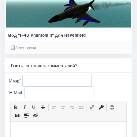
Мод "F-4D Phantom II" для Ravenfield
8 лет назад
Гость
, оставишь комментарий?
Имя:
*
E-Mail: