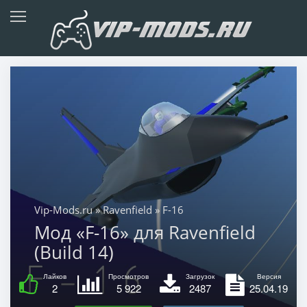
Vip-Mods.ru
»
Ravenfield
» F-16
Мод «F-16» для Ravenfield
(Build 14)
Лайков
Просмотров
Загрузок
Версия
2
5 922
2487
25.04.19