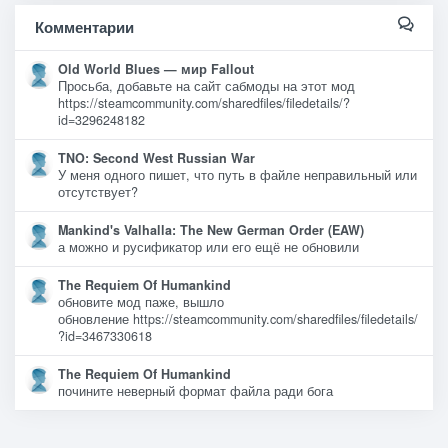
Комментарии
Old World Blues — мир Fallout
Просьба, добавьте на сайт сабмоды на этот мод
https://steamcommunity.com/sharedfiles/filedetails/?
id=3296248182
TNO: Second West Russian War
У меня одного пишет, что путь в файле неправильный или
отсутствует?
Mankind's Valhalla: The New German Order (EAW)
а можно и русификатор или его ещё не обновили
The Requiem Of Humankind
обновите мод паже, вышло
обновление https://steamcommunity.com/sharedfiles/filedetails/
?id=3467330618
The Requiem Of Humankind
почините неверный формат файла ради бога