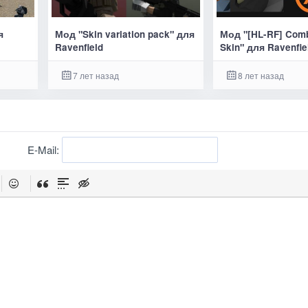
я
Мод "Skin variation pack" для
Мод "[HL-RF] Comb
Ravenfield
Skin" для Ravenfie
7 лет назад
8 лет назад
E-Mail: