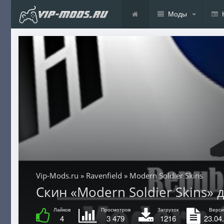
Моды
Vip-Mods.ru
»
Ravenfield
» Modern Soldier Skins
Скин «Modern Soldier Skins» дл
Лайков
Просмотров
Загрузок
Верси
4
3 479
1216
23.04