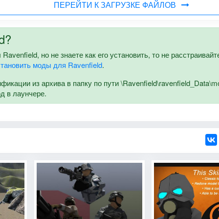
ПЕРЕЙТИ К ЗАГРУЗКЕ ФАЙЛОВ
d?
Ravenfield, но не знаете как его установить, то не расстраивайт
становить моды для Ravenfield
.
кации из архива в папку по пути \Ravenfield\ravenfield_Data\m
од в лаунчере.