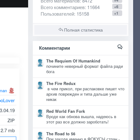
Всего материалов
: 8472
+4
Всего комментариев
: 11664
+6
Пользователей
: 15158
+1
Полная статистика
Комментарии
The Requiem Of Humankind
почините неверный формат файла ради
бога
The Fire Redux
в чем прикол, при распаковке пишет что
man
архив поврежден и типа дальше уже
никак
ooLover
3.04.19
Red World Fan Fork
Вроде как обнова вышла, надеюсь в
ZIP
этот раз все должно зароботать!
2.7 mb
The Road to 56
При заходе именно в ФОКУСЫ стран -