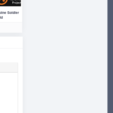
ine Soldier
ld