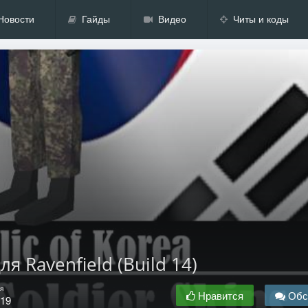
Новости
Гайды
Видео
Читы и коды
я Ravenfield (Build 14)
я
Нравится
Обс
.19