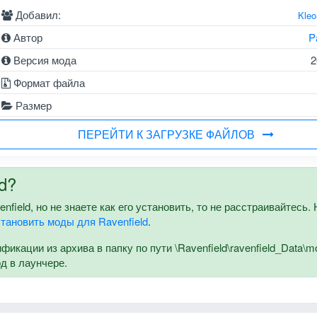
Добавил:
Kle
Автор
P
Версия мода
2
Формат файла
Размер
ПЕРЕЙТИ К ЗАГРУЗКЕ ФАЙЛОВ
d?
ield, но не знаете как его установить, то не расстраивайтесь. 
становить моды для Ravenfield
.
кации из архива в папку по пути \Ravenfield\ravenfield_Data\m
од в лаунчере.