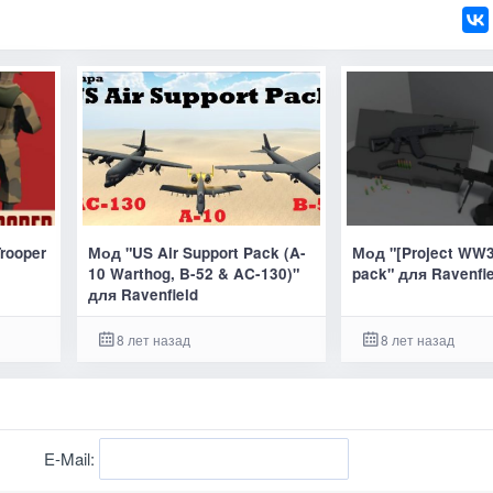
rooper
Мод "US Air Support Pack (A-
Мод "[Project WW3
10 Warthog, B-52 & AC-130)"
pack" для Ravenfi
для Ravenfield
8 лет назад
8 лет назад
E-Mail: