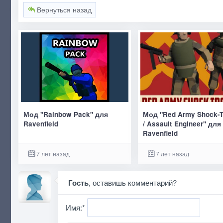
Вернуться назад
Мод "Rainbow Pack" для
Мод "Red Army Shock-T
Ravenfield
/ Assault Engineer" для
Ravenfield
7 лет назад
7 лет назад
Гость
, оставишь комментарий?
Имя:
*