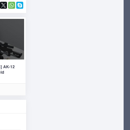
] AK-12
eld