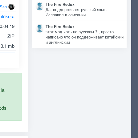
The Fire Redux
oSan
Да, поддерживает русский язык.
Исправил в описании.
atrikera
0.04.19
The Fire Redux
этот мод хоть на русском ? , просто
ZIP
написано что он поддерживает китайский
и английский
3.1 mb
На
ods