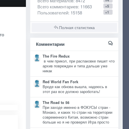
Всего материалов
: 8472
+4
Всего комментариев
: 11663
+5
Пользователей
: 15158
+1
Полная статистика
то
Комментарии
The Fire Redux
в чем прикол, при распаковке пишет что
архив поврежден и типа дальше уже
никак
Red World Fan Fork
Вроде как обнова вышла, надеюсь в
этот раз все должно зароботать!
The Road to 56
При заходе именно в ФОКУСЫ стран -
Монако, и каких то стран на территории
современного Китая, возможно стран
больше но я не проверял Игра просто