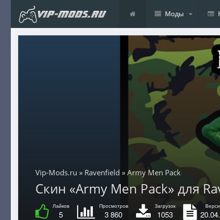
Моды
Vip-Mods.ru
»
Ravenfield
» Army Men Pack
Скин «Army Men Pack» для Rave
Лайков
Просмотров
Загрузок
Верси
5
3 860
1053
20.04