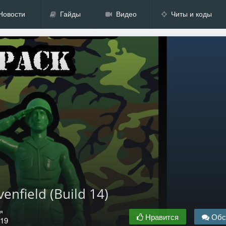
Новости
Гайды
Видео
Читы и коды
nfield (Build 14)
я
Нравится
Обс
.19