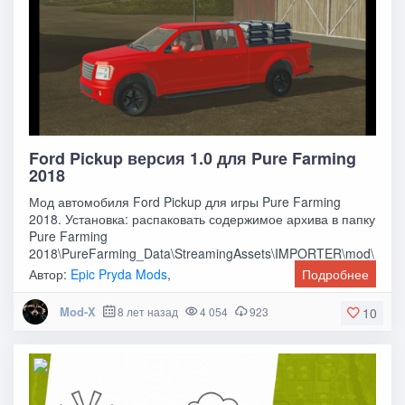
Ford Pickup версия 1.0 для Pure Farming
2018
Мод автомобиля Ford Pickup для игры Pure Farming
2018. Установка: распаковать содержимое архива в папку
Pure Farming
2018\PureFarming_Data\StreamingAssets\IMPORTER\mod\
и подключить его в игровом
Автор:
Epic Pryda Mods
,
Подробнее
Mod-X
8 лет назад
4 054
923
10