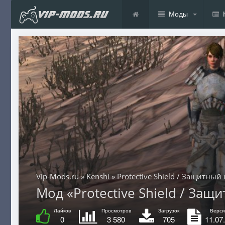
Моды
Vip-Mods.ru
»
Kenshi
» Protective Shield / Защитный
Мод «Protective Shield / Защ
Лайков
Просмотров
Загрузок
Верси
0
3 580
705
11.07