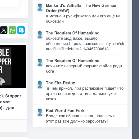
Mankind's Valhalla: The New German
Order (EAW)
а можно и русификатор или его ещё не
обновили
The Requiem Of Humankind
обновите мод паже, вышло
обновление https://steamcommunity.com/sh
aredfiles/filedetails/?id=3467330618
The Requiem Of Humankind
почините неверный формат файла ради
бога
The Fire Redux
в чем прикол, при распаковке пишет что
архив поврежден и типа дальше уже
ck Stopper
никак
аемая
)» для
Red World Fan Fork
Вроде как обнова вышла, надеюсь в
этот раз все должно зароботать!