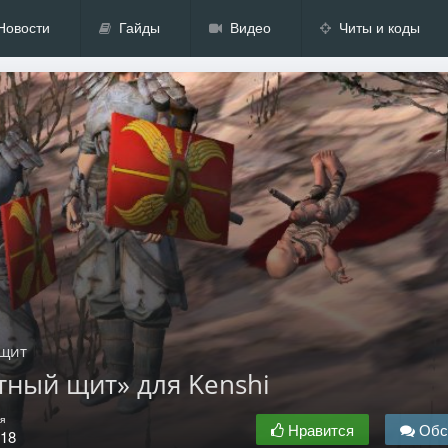
Новости
Гайды
Видео
Читы и коды
 щит
итный щит» для Kenshi
я
Нравится
Обс
.18