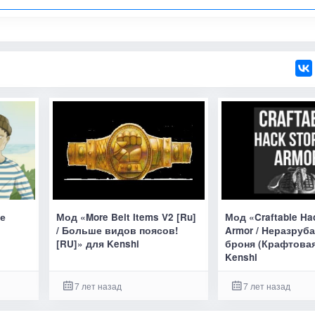
ые
Мод «More Belt Items V2 [Ru]
Мод «Craftable Ha
/ Больше видов поясов!
Armor / Неразруб
[RU]» для Kenshi
броня (Крафтовая
Kenshi
7 лет назад
7 лет назад