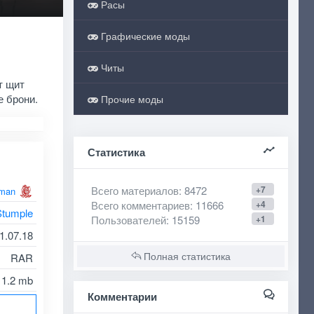
Расы
Графические моды
Читы
т щит
е брони.
Прочие моды
Статистика
Всего материалов
: 8472
+7
man
Всего комментариев
: 11666
+4
Stumple
Пользователей
: 15159
+1
1.07.18
Полная статистика
RAR
1.2 mb
Комментарии