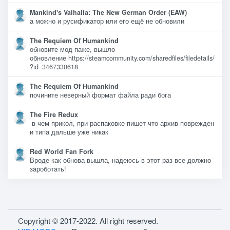
Mankind's Valhalla: The New German Order (EAW)
а можно и русификатор или его ещё не обновили
The Requiem Of Humankind
обновите мод паже, вышло
обновление https://steamcommunity.com/sharedfiles/filedetails/
?id=3467330618
The Requiem Of Humankind
почините неверный формат файла ради бога
The Fire Redux
в чем прикол, при распаковке пишет что архив поврежден
и типа дальше уже никак
Red World Fan Fork
Вроде как обнова вышла, надеюсь в этот раз все должно
зароботать!
Copyright © 2017-2022. All right reserved.