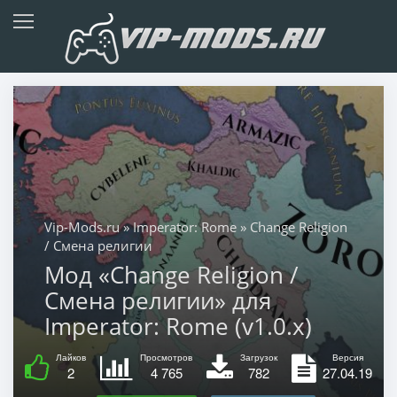
Vip-Mods.ru
»
Imperator: Rome
» Change Religion
/ Смена религии
Мод «Change Religion /
Смена религии» для
Imperator: Rome (v1.0.x)
Лайков
Просмотров
Загрузок
Версия
2
4 765
782
27.04.19