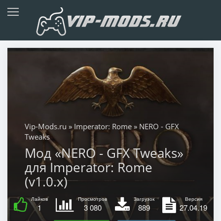
Vip-Mods.ru
»
Imperator: Rome
» NERO - GFX
Tweaks
Мод «NERO - GFX Tweaks»
для Imperator: Rome
(v1.0.x)
Лайков
Просмотров
Загрузок
Версия
1
3 080
889
27.04.19