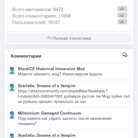
Всего материалов
: 8472
+0
Всего комментариев
: 11658
+2
Пользователей
: 15157
+0
Полная статистика
Комментарии
BlackICE Historical Immersion Mod
Можете обновить мод? Новая версия вышла
Scarlatia: Dreams of a Vampire
https://steamcommunity.com/sharedfiles/filedetails/?
l=russian&id=3683467063 добавьте руссик пж Мод хуйня сел
за румына прошел буквально за час
Millennium: Damaged Continuum
Подскажите,как убрать вылеты после назначения
генерала?
Scarlatia: Dreams of a Vampire