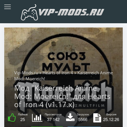
Vip-Mods.ru
»
Hearts of Iron 4
» Kaiserreich Anime
Mod: Moereich!
Мод "Kaiserreich Anime
Mod: Moereich!" для Hearts
of Iron 4 (v1.17.x)
Лайков
Просмотров
Загрузок
Версия
25
37 142
5566
25.12.26