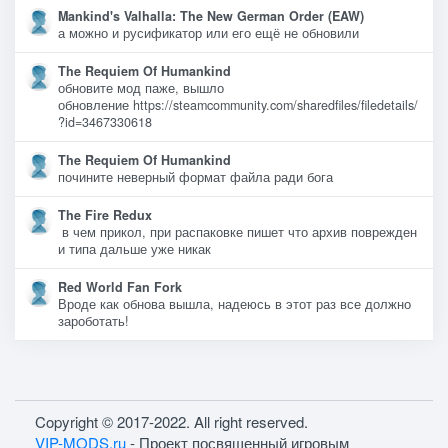
Mankind's Valhalla: The New German Order (EAW)
а можно и русификатор или его ещё не обновили
The Requiem Of Humankind
обновите мод паже, вышло
обновление https://steamcommunity.com/sharedfiles/filedetails/
?id=3467330618
The Requiem Of Humankind
почините неверный формат файла ради бога
The Fire Redux
в чем прикол, при распаковке пишет что архив поврежден
и типа дальше уже никак
Red World Fan Fork
Вроде как обнова вышла, надеюсь в этот раз все должно
зароботать!
Copyright © 2017-2022. All right reserved.
VIP-MODS.ru
- Проект посвященный игровым