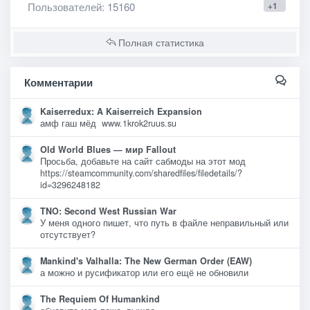
Пользователей
: 15160
+1
Полная статистика
Комментарии
Kaiserredux: A Kaiserreich Expansion
амф гаш мёд www.1krok2ruus.su
Old World Blues — мир Fallout
Просьба, добавьте на сайт сабмоды на этот мод
https://steamcommunity.com/sharedfiles/filedetails/?
id=3296248182
TNO: Second West Russian War
У меня одного пишет, что путь в файле неправильный или
отсутствует?
Mankind's Valhalla: The New German Order (EAW)
а можно и русификатор или его ещё не обновили
The Requiem Of Humankind