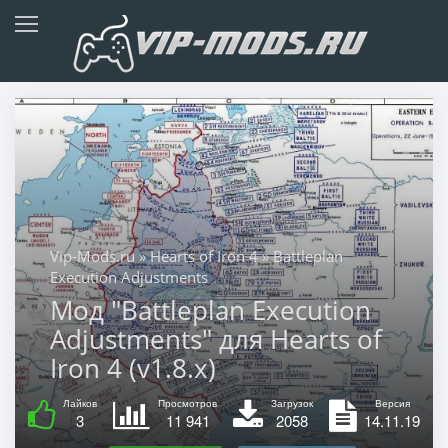
Vip-Mods.ru
»
Hearts of Iron 4
» Battleplan
Execution Adjustments
Мод "Battleplan Execution
Adjustments" для Hearts of
Iron 4 (v1.8.x)
Лайков
Просмотров
Загрузок
Версия
3
11 941
2058
14.11.19