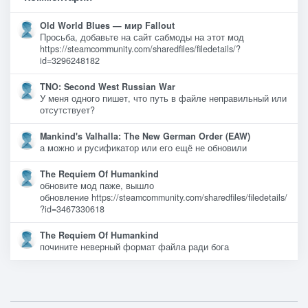
Old World Blues — мир Fallout
Просьба, добавьте на сайт сабмоды на этот мод
https://steamcommunity.com/sharedfiles/filedetails/?
id=3296248182
TNO: Second West Russian War
У меня одного пишет, что путь в файле неправильный или
отсутствует?
Mankind's Valhalla: The New German Order (EAW)
а можно и русификатор или его ещё не обновили
The Requiem Of Humankind
обновите мод паже, вышло
обновление https://steamcommunity.com/sharedfiles/filedetails/
?id=3467330618
The Requiem Of Humankind
почините неверный формат файла ради бога