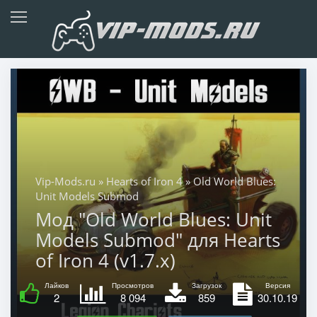
Vip-Mods.ru
»
Hearts of Iron 4
» Old World Blues:
Unit Models Submod
Мод "Old World Blues: Unit
Models Submod" для Hearts
of Iron 4 (v1.7.x)
Лайков
Просмотров
Загрузок
Версия
2
8 094
859
30.10.19