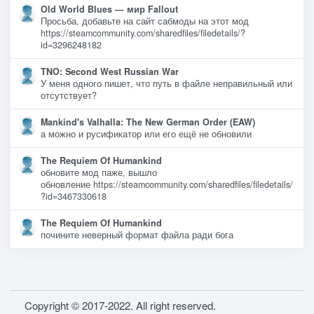
Old World Blues — мир Fallout
Просьба, добавьте на сайт сабмоды на этот мод
https://steamcommunity.com/sharedfiles/filedetails/?
id=3296248182
TNO: Second West Russian War
У меня одного пишет, что путь в файле неправильный или
отсутствует?
Mankind's Valhalla: The New German Order (EAW)
а можно и русификатор или его ещё не обновили
The Requiem Of Humankind
обновите мод паже, вышло
обновление https://steamcommunity.com/sharedfiles/filedetails/
?id=3467330618
The Requiem Of Humankind
почините неверный формат файла ради бога
Copyright © 2017-2022. All right reserved.