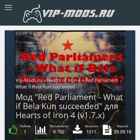
Vip-Mods.ru
»
Hearts of Iron 4
» Red Parliament -
What if Bela Kun succeeded
Мод "Red Parliament - What
if Bela Kun succeeded" для
Hearts of Iron 4 (v1.7.x)
Лайков
Просмотров
Загрузок
Версия
1
6 792
1011
29.09.19