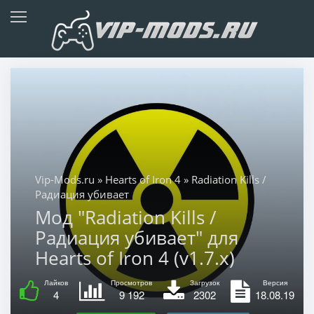
Vip-Mods.ru
»
Hearts of Iron 4
» Radiation Kills /
Радиация убивает
Мод "Radiation Kills /
Радиация убивает" для
Hearts of Iron 4 (v1.7.x)
Лайков
Просмотров
Загрузок
Версия
4
9 192
2302
18.08.19