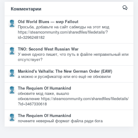
Комментарии
Old World Blues — мир Fallout
Просьба, добавьте на сайт сабмоды на этот мод
https://steamcommunity.com/sharedfiles/filedetails/?
id=3296248182
TNO: Second West Russian War
У меня одного пишет, что путь в файле неправильный или
отсутствует?
Mankind's Valhalla: The New German Order (EAW)
а можно и русификатор или его ещё не обновили
The Requiem Of Humankind
обновите мод паже, вышло
обновление https://steamcommunity.com/sharedfiles/filedetails/
?id=3467330618
The Requiem Of Humankind
почините неверный формат файла ради бога