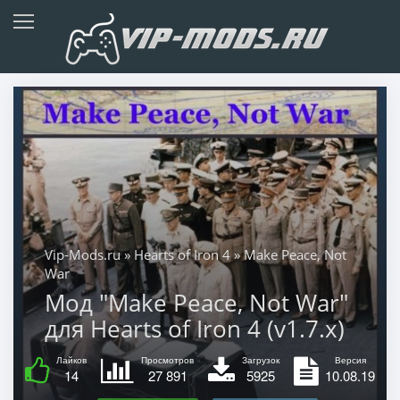
Vip-Mods.ru
»
Hearts of Iron 4
» Make Peace, Not
War
Мод "Make Peace, Not War"
для Hearts of Iron 4 (v1.7.x)
Лайков
Просмотров
Загрузок
Версия
14
27 891
5925
10.08.19