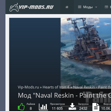
Моды
Vip-Mods.ru
»
Hearts of Iron 4
» Naval Reskin - Paint t
Мод "Naval Reskin - Paint the G
Лайков
Просмотров
Загрузок
Верси
8
11 605
2432
10.06