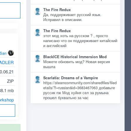
The Fire Redux
Да, поддерживает русский язык.
Исправил в описании.
The Fire Redux
этот мод хоть на русском ? , просто
написано что он поддерживает китайский
и английский
oSan
BlackICE Historical Immersion Mod
ADLER
Можете обновить мод? Новая версия
вышла
0.06.21
Scarlatia: Dreams of a Vampire
ZIP
https://steamcommunity.com/sharedfiles/filed
etails/?l=russian&id=3683467063 добавьте
38.1 mb
руссик пж Мод хуйня сел за румына
прошел буквально за час
rkshop