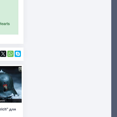
Hearts
eich" для